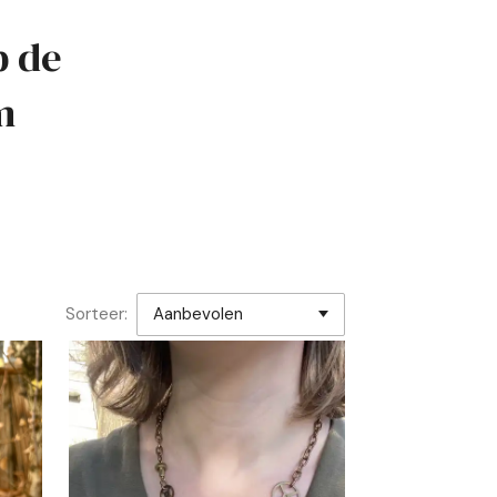
p de
m
Sorteer: