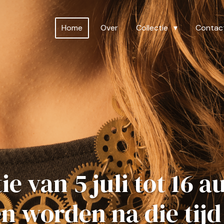
Home
Over
Collectie
Contac
e van 5 juli tot 16 
en worden na die tij