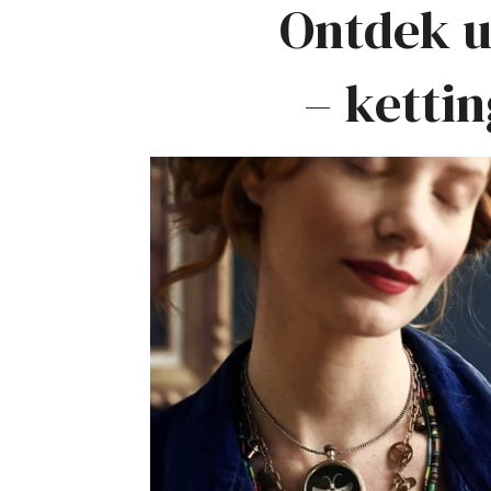
Ontdek u
– ketti