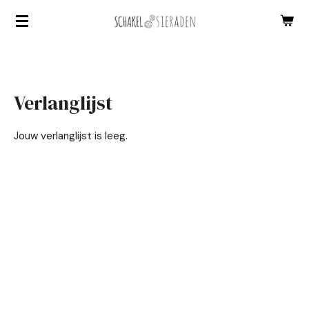
Ga
direct
naar
de
hoofdinhoud
Verlanglijst
Jouw verlanglijst is leeg.