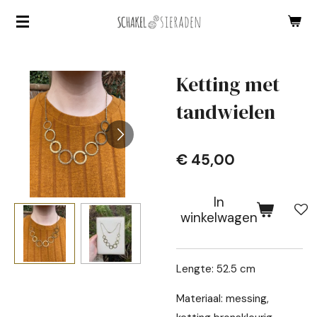
Ga
direct
naar
de
Ketting met
hoofdinhoud
tandwielen
€ 45,00
In
winkelwagen
Lengte: 52.5 cm
Materiaal: messing,