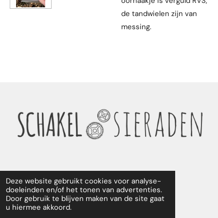
oorhaakje is verguld RVS,
de tandwielen zijn van
messing.
Deze website gebruikt cookies voor analyse-
F
I
doeleinden en/of het tonen van advertenties.
Door gebruik te blijven maken van de site gaat
a
n
u hiermee akkoord.
c
s
© 2024 - 2026 Schakelsieraden