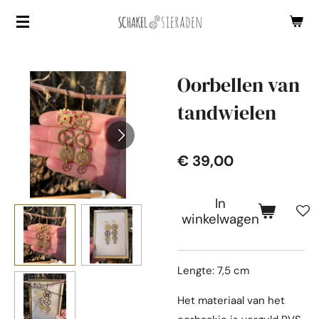
Ga
direct
naar
de
Oorbellen van
hoofdinhoud
tandwielen
€ 39,00
In
winkelwagen
Lengte: 7,5 cm
Het materiaal van het