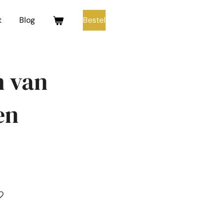
t
Blog
Bestel
n van
en