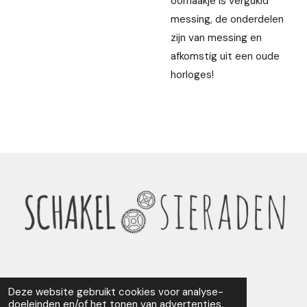
oorhaakje is vergukld
messing, de onderdelen
zijn van messing en
afkomstig uit een oude
horloges!
Deze website gebruikt cookies voor analyse-
F
I
doeleinden en/of het tonen van advertenties.