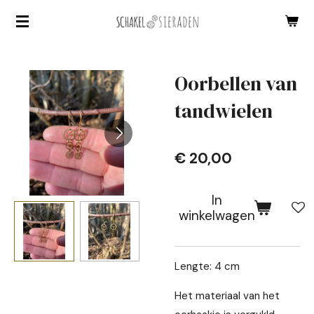
Ga
direct
naar
de
Oorbellen van
hoofdinhoud
tandwielen
€ 20,00
In
winkelwagen
Lengte: 4 cm
Het materiaal van het