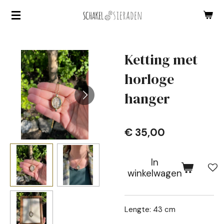
Ga
direct
naar
de
Ketting met
hoofdinhoud
horloge
hanger
€ 35,00
In
winkelwagen
Lengte: 43 cm