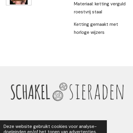
Materiaal: ketting verguld
roestvrij staal
Ketting gemaakt met
horloge wijzers
Deze website gebruikt cookies voor analyse-
F
I
doeleinden en/of het tonen van advertenties.