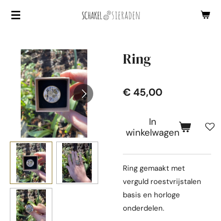
Ga
direct
naar
de
Ring
hoofdinhoud
€ 45,00
In
winkelwagen
Ring gemaakt met
verguld roestvrijstalen
basis en horloge
onderdelen.