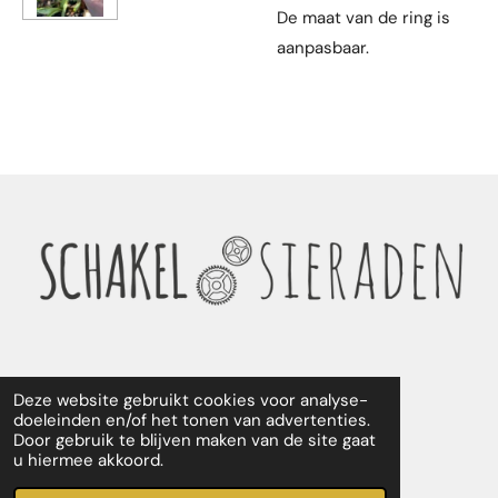
De maat van de ring is
aanpasbaar.
Deze website gebruikt cookies voor analyse-
F
I
doeleinden en/of het tonen van advertenties.
Door gebruik te blijven maken van de site gaat
a
n
u hiermee akkoord.
c
s
© 2024 - 2026 Schakelsieraden
e
t