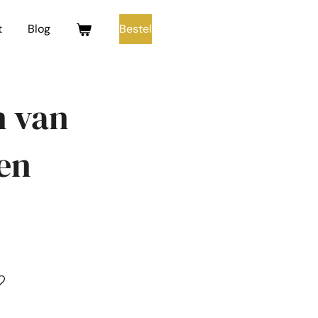
t
Blog
Bestel
n van
en